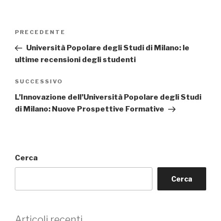
Navigazione
Articolo
PRECEDENTE
articoli
precedente:
Università Popolare degli Studi di Milano: le
ultime recensioni degli studenti
Articolo
SUCCESSIVO
successivo
L’Innovazione dell’Università Popolare degli Studi
di Milano: Nuove Prospettive Formative
Cerca
Cerca
Articoli recenti